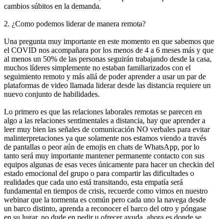
cambios súbitos en la demanda.
2. ¿Como podemos liderar de manera remota?
Una pregunta muy importante en este momento en que sabemos que
el COVID nos acompañara por los menos de 4 a 6 meses más y que
al menos un 50% de las personas seguirán trabajando desde la casa,
muchos líderes simplemente no estaban familiarizados con el
seguimiento remoto y más allá de poder aprender a usar un par de
plataformas de video llamada liderar desde las distancia requiere un
nuevo conjunto de habilidades.
Lo primero es que las relaciones laborales remotas se parecen en
algo a las relaciones sentimentales a distancia, hay que aprender a
leer muy bien las señales de comunicación NO verbales para evitar
malinterpretaciones ya que solamente nos estamos viendo a través
de pantallas o peor aún de emojis en chats de WhatsApp, por lo
tanto será muy importante mantener permanente contacto con sus
equipos algunas de esas veces únicamente para hacer un checkin del
estado emocional del grupo o para compartir las dificultades o
realidades que cada uno está transitando, esta empatía será
fundamental en tiempos de crisis, recuerde como vimos en nuestro
webinar que la tormenta es común pero cada uno la navega desde
un barco distinto, aprenda a reconocer el barco del otro y póngase
en su lugar, no dude en pedir u ofrecer ayuda, ahora es donde se