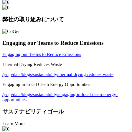
弊社の取り組みについて
Engaging our Teams to Reduce Emissions
Engaging our Teams to Reduce Emissions
Thermal Drying Reduces Waste
/ja-jp/data/blogs/sustainability/thermal-drying-reduces-waste
Engaging in Local Clean Energy Opportunities
/ja-jp/data/blogs/sustainability/engaging-in-local-clean-energy-
opportunities
サステナビリティゴール
Learn More