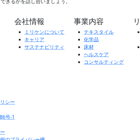
力できるかを話し合いましょう。
会社情報
事業内容
ミリケンについて
テキスタイル
キャリア
化学品
サステナビリティ
床材
ヘルスケア
コンサルティング
リシー
86号-1
ー
州のプライバシー権