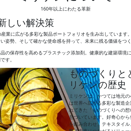
160年以上にわたる革新
新しい解決策
の産業に広がる多彩な製品ポートフォリオを生み出しています
ない姿勢、そして確かな使命感を持って、未来に残る価値をつ
薬品の保存性を高めるプラスチック添加剤。健康的な建築環境
例です。
ものづくりと
リケンの歴史
ミリケンは、かつては地元の
は世界へ広がる多彩な製造企
れてきた「ものづくりへの想
息づいています。好奇心から
を組み合わせ、テキスタイル