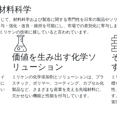
材料科学
通じて、材料科学および製造に関する専門性を日常の製品やソ
付与・強化・改良・維持を可能にし、市場での差別化に寄与し
回ミリケンの技術に接していると言われています。
価値を生み出す化学ソ
リューション
タイ
ミリケンの化学添加剤とソリューションは、プラ
ミ
野に
スチック、ポリマー、コーティング、カプセル化
標
てい
製品など、さまざまな産業を支える先端材料に、
性
欠かせない機能と性能を付与しています。
す
実