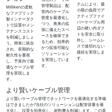
テムにより、最
管理製品は、配
Millikenの柔軟
小限の負荷でア
管内のケーブル
なファブリック
クティブファイ
密度を最適化し
製インナーダク
バーケーブル周
つつ、将来の拡
トで設置やメン
辺の硬い内ダク
張に備えたスペ
テナンスコスト
トを安全に取り
ースを確保でき
を削減しましょ
外し、シームレ
るため、効率的
う。簡単に統合
スで途切れない
かつ拡張可能な
され、長期的な
接続を実現しま
ソリューション
耐久性を重視
す。
を実現していま
し、予算内で最
す。
適なケーブル管
理を実現しま
す。
より賢いケーブル管理
より賢いケーブル管理でネットワークを最適化する準備
はできましたか?当社のソリューションは配管容量を最
大化し、設置を効率化し、材料費を削減します。この革