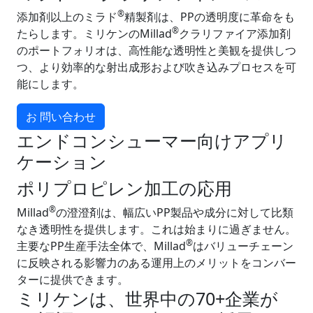
®
添加剤以上のミラド
精製剤は、PPの透明度に革命をも
®
たらします。ミリケンのMillad
クラリファイア添加剤
のポートフォリオは、高性能な透明性と美観を提供しつ
つ、より効率的な射出成形および吹き込みプロセスを可
能にします。
お 問い合わせ
エンドコンシューマー向けアプリ
ケーション
ポリプロピレン加工の応用
®
Millad
の澄澄剤は、幅広いPP製品や成分に対して比類
なき透明性を提供します。これは始まりに過ぎません。
®
主要なPP生産手法全体で、Millad
はバリューチェーン
に反映される影響力のある運用上のメリットをコンバー
ターに提供できます。
ミリケンは、世界中の70+企業が