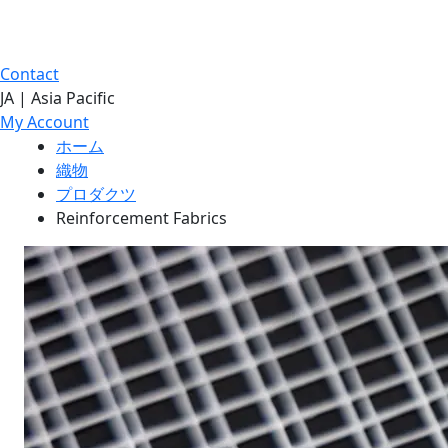
Contact
JA | Asia Pacific
My Account
ホーム
織物
プロダクツ
Reinforcement Fabrics