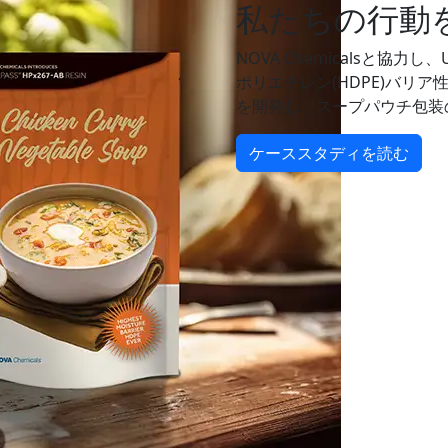
私たちの行動
NOVA Chemicalsと協力し、Ul
ポリエチレン(HDPE)バリ
を開発し、スープパウチ包装
ケーススタディを読む