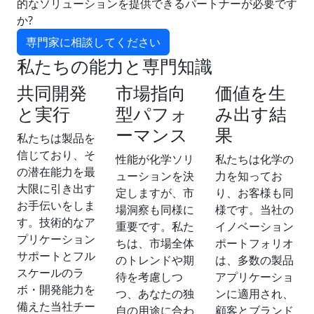
的なソリューションを提供できるパートナーが必要です
か?
専門家に相談してください
私たちの能力と専門知識
共同開発
市場指向
価値を生
と実行
型パフォ
み出す結
ーマンス
果
私たちは製品を
信じており、そ
性能が化学ソリ
私たちは化学の
の潜在能力を最
ューションを決
力を知ってお
大限に引き出す
定しますが、市
り、お客様も同
お手伝いをしま
場洞察も同様に
様です。当社の
す。技術的なア
重要です。私た
イノベーション
プリケーション
ちは、市場全体
ポートフォリオ
サポートとフル
のトレンドや期
は、多数の製品
スケールのラ
待を考慮しつ
アプリケーショ
ボ・開発能力を
つ、あなたの独
ンに適用され、
備えた当社チー
自の用途に合わ
顧客とブランド