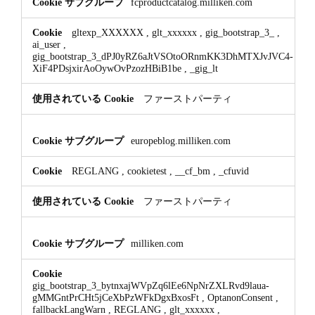
fcproductcatalog.milliken.com
gltexp_XXXXXX
,
glt_xxxxxx
,
gig_bootstrap_3_
,
ai_user
,
gig_bootstrap_3_dPJ0yRZ6aJtVSOtoORnmKK3DhMTXJvJVC4-
XiF4PDsjxirAoOywOvPzozHBiB1be
,
_gig_lt
ファーストパーティ
europeblog.milliken.com
REGLANG
,
cookietest
,
__cf_bm
,
_cfuvid
ファーストパーティ
milliken.com
gig_bootstrap_3_bytnxajWVpZq6lEe6NpNrZXLRvd9laua-
gMMGntPrCHt5jCeXbPzWFkDgxBxosFt
,
OptanonConsent
,
fallbackLangWarn
,
REGLANG
,
glt_xxxxxx
,