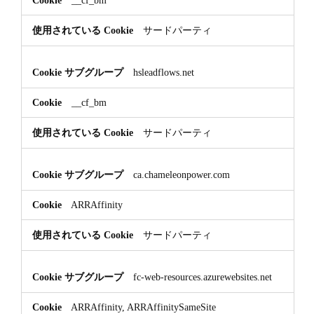
サードパーティ
hsleadflows.net
__cf_bm
サードパーティ
ca.chameleonpower.com
ARRAffinity
サードパーティ
fc-web-resources.azurewebsites.net
ARRAffinity, ARRAffinitySameSite