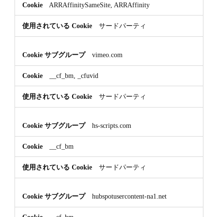
ARRAffinitySameSite, ARRAffinity
サードパーティ
vimeo.com
__cf_bm, _cfuvid
サードパーティ
hs-scripts.com
__cf_bm
サードパーティ
hubspotusercontent-na1.net
__cf_bm