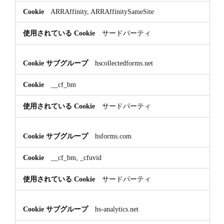
ARRAffinity, ARRAffinitySameSite
サードパーティ
hscollectedforms.net
__cf_bm
サードパーティ
hsforms.com
__cf_bm, _cfuvid
サードパーティ
hs-analytics.net