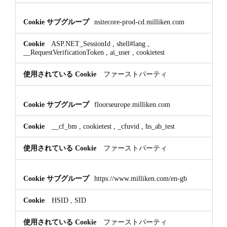
nsitecore-prod-cd.milliken.com
ASP.NET_SessionId
,
shell#lang
,
__RequestVerificationToken
,
ai_user
,
cookietest
ファーストパーティ
floorseurope.milliken.com
__cf_bm
,
cookietest
,
_cfuvid
,
hs_ab_test
ファーストパーティ
https://www.milliken.com/en-gb
HSID
,
SID
ファーストパーティ