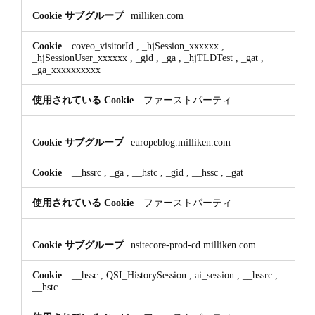
milliken.com
coveo_visitorId
,
_hjSession_xxxxxx
,
_hjSessionUser_xxxxxx
,
_gid
,
_ga
,
_hjTLDTest
,
_gat
,
_ga_xxxxxxxxxx
ファーストパーティ
europeblog.milliken.com
__hssrc
,
_ga
,
__hstc
,
_gid
,
__hssc
,
_gat
ファーストパーティ
nsitecore-prod-cd.milliken.com
__hssc
,
QSI_HistorySession
,
ai_session
,
__hssrc
,
__hstc