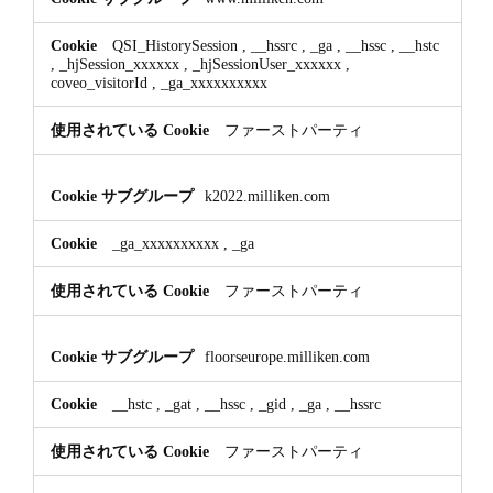
QSI_HistorySession
,
__hssrc
,
_ga
,
__hssc
,
__hstc
,
_hjSession_xxxxxx
,
_hjSessionUser_xxxxxx
,
coveo_visitorId
,
_ga_xxxxxxxxxx
ファーストパーティ
k2022.milliken.com
_ga_xxxxxxxxxx
,
_ga
ファーストパーティ
floorseurope.milliken.com
__hstc
,
_gat
,
__hssc
,
_gid
,
_ga
,
__hssrc
ファーストパーティ