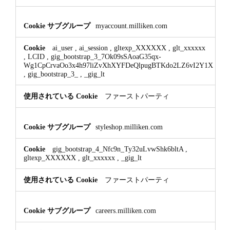
myaccount.milliken.com
ai_user
,
ai_session
,
gltexp_XXXXXX
,
glt_xxxxxx
,
LCID
,
gig_bootstrap_3_7Ok09sSAoaG35qx-
Wg1CpCrvaOo3x4h97liZvXhXYFDeQlpugBTKdo2LZ6vI2Y1X
,
gig_bootstrap_3_
,
_gig_lt
ファーストパーティ
styleshop.milliken.com
gig_bootstrap_4_Nfc9n_Ty32uLvwShk6bltA
,
gltexp_XXXXXX
,
glt_xxxxxx
,
_gig_lt
ファーストパーティ
careers.milliken.com