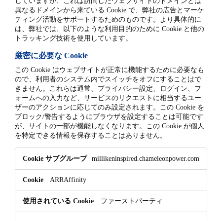
していますが、これは訪問したウェブサイトのドメインとは
異なるドメインから来ている Cookie で、弊社の広告とマーケ
ティング活動をサポートするためのものです。より具体的に
は、弊社では、以下のような利用目的のために Cookie と他の
トラッキング技術を使用しています。
厳密に必要な Cookie
この Cookie はウェブサイトが正常に機能するために必要なも
ので、利用者のシステム内でスイッチをオフにすることはで
きません。これらは通常、プライバシー設定、ログイン、フ
ォームへの入力など、サービスのリクエストに相当するユー
ザーのアクションに応じてのみ設定されます。この Cookie を
ブロック/警告するようにブラウザを設定することは可能です
が、サイトの一部が機能しなくなります。この Cookie が個人
を特定できる情報を保存することはありません。
厳
millikeninspired.chameleonpower.com
密
に
ARRAffinity
必
要
ファーストパーティ
な
Cookie