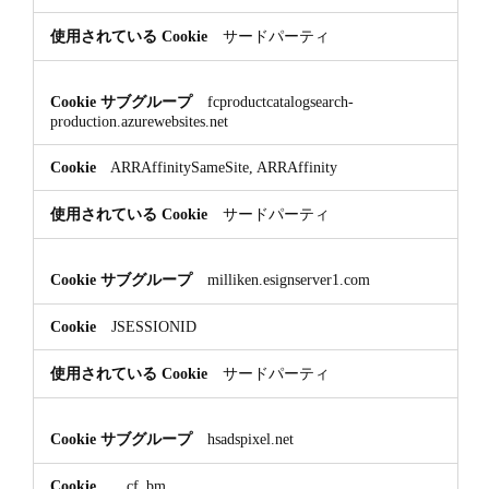
サードパーティ
fcproductcatalogsearch-
production.azurewebsites.net
ARRAffinitySameSite, ARRAffinity
サードパーティ
milliken.esignserver1.com
JSESSIONID
サードパーティ
hsadspixel.net
__cf_bm