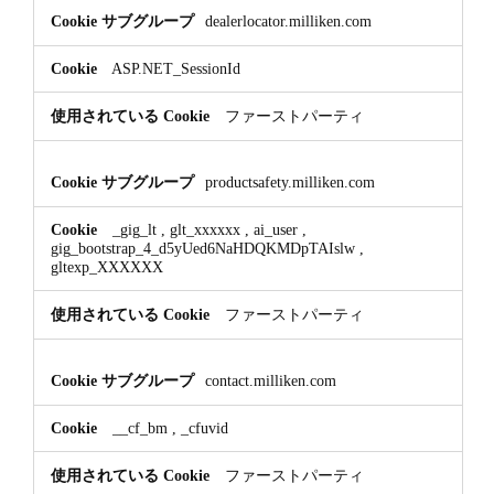
dealerlocator.milliken.com
ASP.NET_SessionId
ファーストパーティ
productsafety.milliken.com
_gig_lt
,
glt_xxxxxx
,
ai_user
,
gig_bootstrap_4_d5yUed6NaHDQKMDpTAIslw
,
gltexp_XXXXXX
ファーストパーティ
contact.milliken.com
__cf_bm
,
_cfuvid
ファーストパーティ