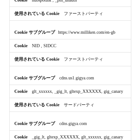
ファーストパーティ
https://www.milliken.com/en-gb
NID
,
SIDCC
ファーストパーティ
cdns.us1.gigya.com
glt_xxxxxx, _gig_lt, gltexp_XXXXXX, gig_canary
サードパーティ
cdns.gigya.com
_gig_lt, gltexp_XXXXXX, glt_xxxxxx, gig_canary