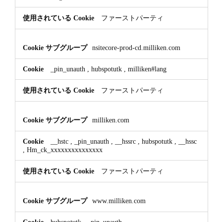
ファーストパーティ
nsitecore-prod-cd.milliken.com
_pin_unauth
,
hubspotutk
,
milliken#lang
ファーストパーティ
milliken.com
__hstc
,
_pin_unauth
,
__hssrc
,
hubspotutk
,
__hssc
,
Hm_ck_xxxxxxxxxxxxxxx
ファーストパーティ
www.milliken.com
hubspotutk
,
_pin_unauth