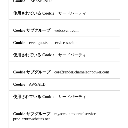
JSESSIONID
サードパーティ
web.cvent.com
eventguestside-service-session
サードパーティ
core2render.chameleonpower.com
AWSALB
サードパーティ
myaccountexternalservice-
prod.azurewebsites.net