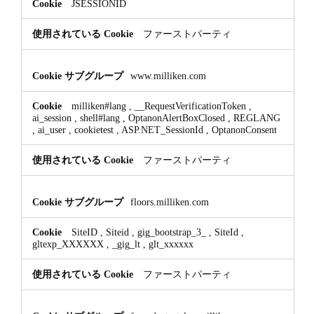
JSESSIONID
ファーストパーティ
www.milliken.com
milliken#lang
,
__RequestVerificationToken
,
ai_session
,
shell#lang
,
OptanonAlertBoxClosed
,
REGLANG
,
ai_user
,
cookietest
,
ASP.NET_SessionId
,
OptanonConsent
ファーストパーティ
floors.milliken.com
SiteID
,
Siteid
,
gig_bootstrap_3_
,
SiteId
,
gltexp_XXXXXX
,
_gig_lt
,
glt_xxxxxx
ファーストパーティ