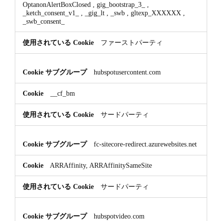
OptanonAlertBoxClosed
,
gig_bootstrap_3_
,
_ketch_consent_v1_
,
_gig_lt
,
_swb
,
gltexp_XXXXXX
,
_swb_consent_
ファーストパーティ
hubspotusercontent.com
__cf_bm
サードパーティ
fc-sitecore-redirect.azurewebsites.net
ARRAffinity, ARRAffinitySameSite
サードパーティ
hubspotvideo.com