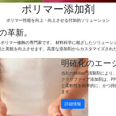
ポリマー添加剤
ポリマー性能を向上・向上させる付加的ソリューション
みの革新。
ポリマー修飾の専門家です。 材料科学に根ざしたソリューショ
)の性能と美観を向上させます。高度な添加剤からカスタマイズさ
明確化のエー
®
当社のMillad
清製剤により
クラリファイア添加剤は、P
と柔軟性を効率的に、かつ持
ます。
詳細情報