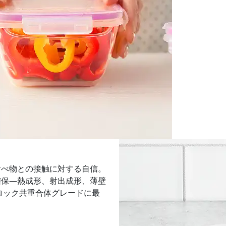
食べ物との接触に対する自信。
確保—熱成形、射出成形、薄壁
ロック共重合体グレードに最