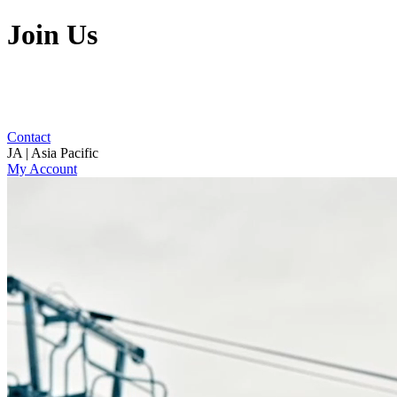
Join Us
Contact
JA | Asia Pacific
My Account