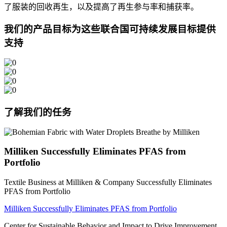
了服装的回收再生，以及提高了再生参与率和捕获率。
我们的产品目标为这些联合国可持续发展目标提供
支持
了解我们的任务
Milliken Successfully Eliminates PFAS from
Portfolio
Textile Business at Milliken & Company Successfully Eliminates
PFAS from Portfolio
Milliken Successfully Eliminates PFAS from Portfolio
Center for Sustainable Behavior and Impact to Drive Improvement