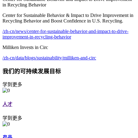
in Recycling Behavior
Center for Sustainable Behavior & Impact to Drive Improvement in
Recycling Behavior and Boost Confidence in U.S. Recycling.
/zh-cn/news/center-for-sustainable-behavior-and-impact-to-drive-
improvement-in-recycling-behavior
Milliken Invests in Circ
/zh-cn/data/blogs/sustainability/milliken-and-circ
我们的可持续发展目标
学到更多
人才
学到更多
产品