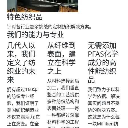
特色纺织品
针对各行业复杂挑战的定制纺织解决方案。
我们的能力与专业
几代人以
从纤维到
无需添加
来，我们
表面，建
PFAS化学
定义了纺
立在科学
成分的高
织业的未
之上
性能纺织
来
品
从材料选择到后
加工，我们垂直
拥有超过160年
我们致力于以科
整合的工艺提供
的纺织专业经
学为依据、解决
多种纺织结构和
验，我们证明了
真实问题且不妥
表面处理——每
美国纺织制造业
协的解决方案。
一种都经过深厚
不仅充满活力;它
这就是为什么每
材料科学的工程
正在演变。在全
一块Milliken纺