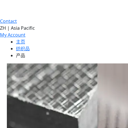
Contact
ZH | Asia Pacific
My Account
主页
纺织品
产品