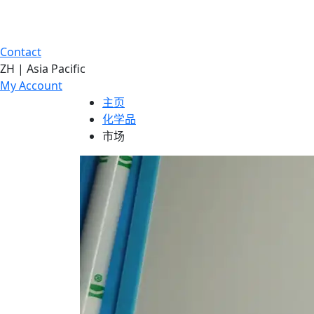
Contact
ZH | Asia Pacific
My Account
主页
化学品
市场