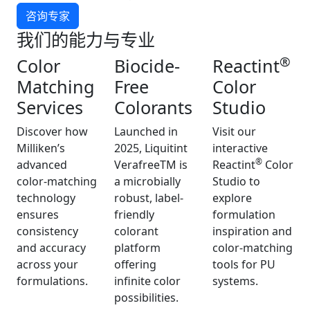
咨询专家
我们的能力与专业
®
Color
Biocide-
Reactint
Matching
Free
Color
Services
Colorants
Studio
Discover how
Launched in
Visit our
Milliken’s
2025, Liquitint
interactive
®
advanced
VerafreeTM is
Reactint
Color
color-matching
a microbially
Studio to
technology
robust, label-
explore
ensures
friendly
formulation
consistency
colorant
inspiration and
and accuracy
platform
color-matching
across your
offering
tools for PU
formulations.
infinite color
systems.
possibilities.