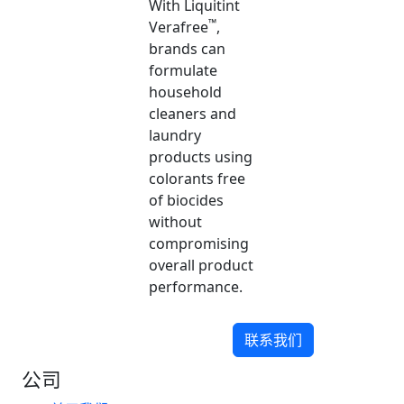
With Liquitint
™
Verafree
,
brands can
formulate
household
cleaners and
laundry
products using
colorants free
of biocides
without
compromising
overall product
performance.
联系我们
公司