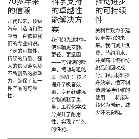
70多年来
科学支持
推动进步
的信赖
的卓越性
的可持续
能解决方
性
几代以来，顶级
案
汽车制造商和供
美利肯致力于建
应商一直依赖我
设更美好的未
我们的先进材料
们的专业知识。
来。我们减少浪
使车辆更安静、
坚定的可靠性、
费，节约用水，
更轻、更坚固
持续的质量、强
并提高非织布纺
——可调谐的噪
大的供应链以及
织品的回收成
声、振动与粗糙
不断创新的驱动
分。轻质材料提
度（NVH）技术
力，确保了每一
升效率，循环制
提升了吸音效
件产品的可靠
造则保持纤维的
果，专有纤维混
性。
使用——将废料
合物减轻了重
转化为创新，减
量，工程化学成
少环境影响。
分提升了耐用
性，实现了持久
的性能。