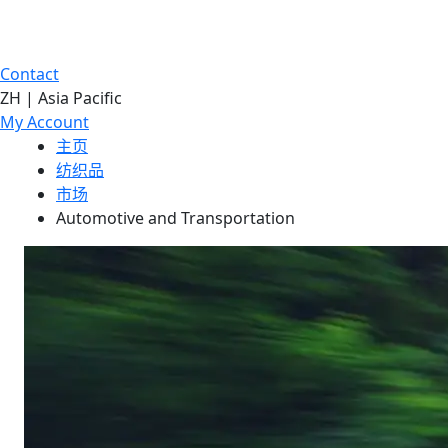
Contact
ZH | Asia Pacific
My Account
主页
纺织品
市场
Automotive and Transportation