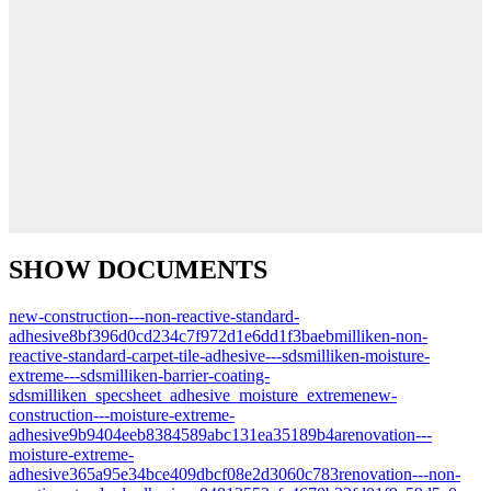
SHOW DOCUMENTS
new-construction---non-reactive-standard-
adhesive8bf396d0cd234c7f972d1e6dd1f3baeb
milliken-non-
reactive-standard-carpet-tile-adhesive---sds
milliken-moisture-
extreme---sds
milliken-barrier-coating-
sds
milliken_specsheet_adhesive_moisture_extreme
new-
construction---moisture-extreme-
adhesive9b9404eeb8384589abc131ea35189b4a
renovation---
moisture-extreme-
adhesive365a95e34bce409dbcf08e2d3060c783
renovation---non-