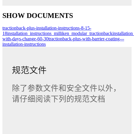
SHOW DOCUMENTS
tractionback-plus-installation-instructions-8-15-
18
installation_instructions_milliken_modular_tractionback
installati
with-days-change-60-30
tractionback-plus-with-barrier-coating---
installation-instructions
规范文件
除了参数文件和安全文件以外，
请仔细阅读下列的规范文档