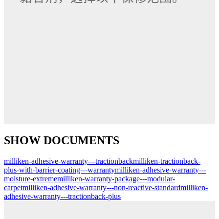
SHOW DOCUMENTS
milliken-adhesive-warranty---tractionback
milliken-tractionback-
plus-with-barrier-coating---warranty
milliken-adhesive-warranty---
moisture-extreme
milliken-warranty-package---modular-
carpet
milliken-adhesive-warranty---non-reactive-standard
milliken-
adhesive-warranty---tractionback-plus