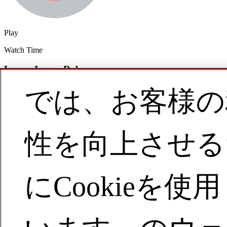
Play
Watch Time
Lorem Ipsum Dolor
では、お客様の
Primary Featured Item
Teaser
性を向上させる
Primary Featured Item
Supply Chain Management Improvement by Cross-
Functionalityy
にCookieを使