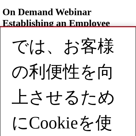
On Demand Webinar
Establishing an Employee
Driven Safety Process that
では、お客様
Delivers Results Performance
の利便性を向
Contact
JA | Asia Pacific
上させるため
My Account
View Webinar on Demand
にCookieを使
Establishing an Employee Driven Safety Process
View Webinar on Demand