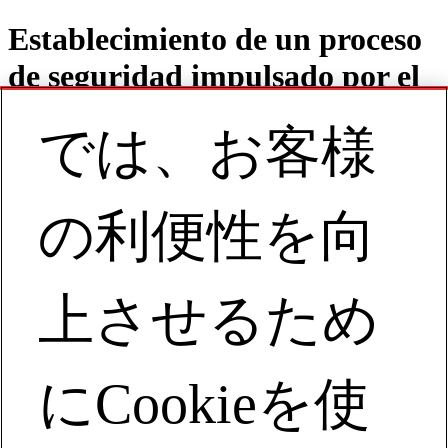
Establecimiento de un proceso
de seguridad impulsado por el
operador que brinda resultados
では、お客様
Performa
の利便性を向
Contact
JA | Asia Pacific
上させるため
My Account
Establecimiento de un Proceso de
Seguridad Impulsado
にCookieを使
Seminario web