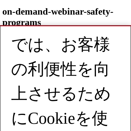
on-demand-webinar-safety-
programs
では、お客様
Contact
JA | Asia Pacific
の利便性を向
My Account
View Webinar on Demand
上させるため
Building Safety Programs That Last
View Webinar on Demand
にCookieを使