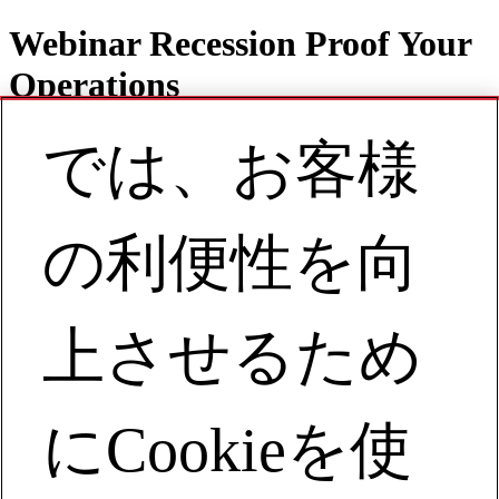
Webinar Recession Proof Your
Operations
では、お客様
Contact
JA | Asia Pacific
の利便性を向
My Account
Recession Proof Your Operations
上させるため
Recession Proof Your Operations
にCookieを使