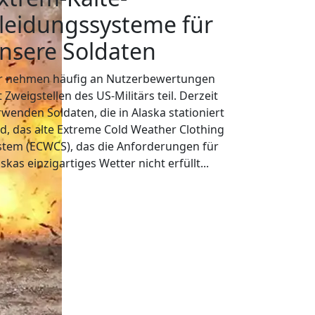
leidungssysteme für
nsere Soldaten
r nehmen häufig an Nutzerbewertungen
 Zweigstellen des US-Militärs teil. Derzeit
rwenden Soldaten, die in Alaska stationiert
nd, das alte Extreme Cold Weather Clothing
stem (ECWCS), das die Anforderungen für
skas einzigartiges Wetter nicht erfüllt...