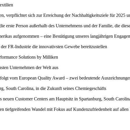
xtilien
, verpflichtet sich zur Erreichung der Nachhaltigkeitsziele für 2025 u
e erste Person außerhalb des Unternehmens und der Familie, die diese
erikas aufgenommen – eine Bestätigung unseres langjährigen Engageme
er FR-Industrie die innovativsten Gewebe bereitzustellen
rformance Solutions by Milliken
schsten Unternehmen der Welt aus
lgt vom European Quality Award – zwei bedeutende Auszeichnungen fü
rg, South Carolina, in die Zukunft seines Chemiegeschäfts
s neuen Customer Centers am Hauptsitz in Spartanburg, South Carolin
nen tiefgreifenden Wandel mit Fokus auf Kundenzufriedenheit auf alle