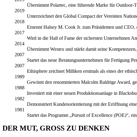
Übernimmt Polartec, eine führende Marke für Outdoor-Te
2019
Unterzeichnet den Global Compact der Vereinten Nationen
2018
Ernennt Halsey M. Cook Jr. zum Präsidenten und CEO, di
2017
Wird in die Hall of Fame der sichersten Unternehmen Am
2014
Übernimmt Westex und stärkt damit seine Kompetenzen, d
2007
Startet das neue Beratungsunternehmen für Fertigung Pe
2007
Ethisphere zeichnet Milliken erstmals als eines der ethi
1989
Gewinnt den renommierten Malcolm Baldrige Award, gefo
1988
Investiert mit einer neuen Produktionsanlage in Blacksbu
1982
Demonstriert Kundenorientierung mit der Eröffnung eine
1981
Startet das Programm „Pursuit of Excellence (POE)“, ei
DER MUT, GROSS ZU DENKEN