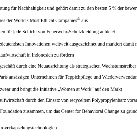
rtung für Nachhaltigkeit und gehört damit zu den besten 5 % der bewe
®
ines der World's Most Ethical Companies
aus
lien für jede Schicht von Feuerwehr-Schutzkleidung anbietet
eutendsten Innovationen weltweit ausgezeichnet und markiert damit m
ufwirtschaft in Indonesien zu fördern
eschäft durch eine Neuausrichtung als strategischen Wachstumstreiber
n Paris ansässigen Unternehmen für Teppichpflege und Wiederverwend
kwear und bringt die Initiative „Women at Work“ auf den Markt
laufwirtschaft durch den Einsatz von recyceltem Polypropylenharz vora
t Foundation zusammen, um das Center for Behavioral Change zu gründ
roverkapselungstechnologien