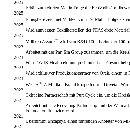
2025
Erhält zum vierten Mal in Folge die EcoVadis-Goldbewe
2025
Ethisphere zeichnet Milliken zum 19. Mal in Folge als e
2025
Wird zum ersten Textilhersteller, der PFAS-freie Materia
2025
™
Milliken Assure
wird von R&D 100 als eine der 100 bed
2023
Arbeitet mit der Pan Era Group zusammen, um die Kreisla
2023
Führt OVIK Health ein und positioniert das Gesundheitsg
2023
Wird exklusiver Produktionspartner von Orak, einem i
2023
®
Westex
: A Milliken Brand kooperiert mit Dovetail Wor
2022
Geht eine Partnerschaft mit PureCycle ein, um die Kreis
2021
Arbeitet mit The Recycling Partnership und der Walmar
Foundation finanziert wird
2021
Übernimmt Encapsys, einen führenden Anbieter von Mik
2021