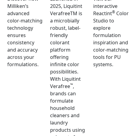
Milliken’s
2025, Liquitint
interactive
®
advanced
VerafreeTM is
Reactint
Color
color-matching
a microbially
Studio to
technology
robust, label-
explore
ensures
friendly
formulation
consistency
colorant
inspiration and
and accuracy
platform
color-matching
across your
offering
tools for PU
formulations.
infinite color
systems.
possibilities.
With Liquitint
™
Verafree
,
brands can
formulate
household
cleaners and
laundry
products using