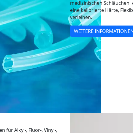
medizinischen Schläuchen
eine kalibrierte Härte, Flex
verleihen.
WEITERE INFORMATIONE
 für Alkyl-, Fluor-, Vinyl-,