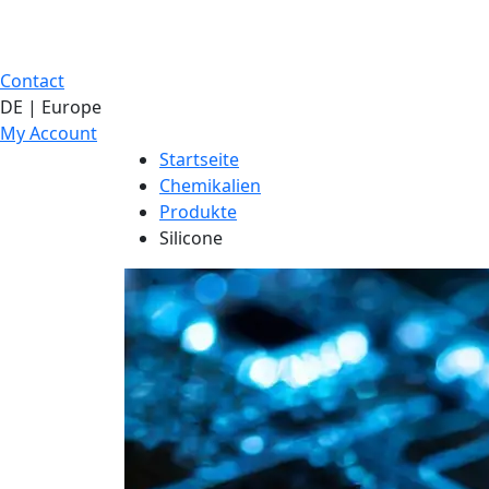
Contact
DE | Europe
My Account
Startseite
Chemikalien
Produkte
Silicone