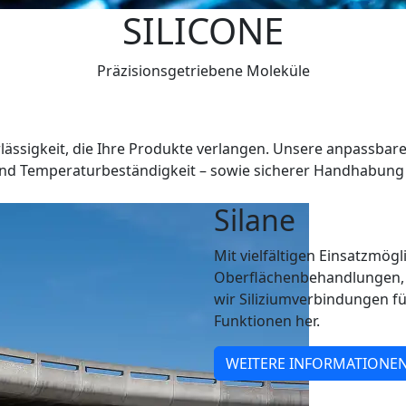
SILICONE
Präzisionsgetriebene Moleküle
E
verlässigkeit, die Ihre Produkte verlangen. Unsere anpassbare
nd Temperaturbeständigkeit – sowie sicherer Handhabung r
Silane
Mit vielfältigen Einsatzmögl
Oberflächenbehandlungen, 
wir Siliziumverbindungen für
Funktionen her.
WEITERE INFORMATIONE