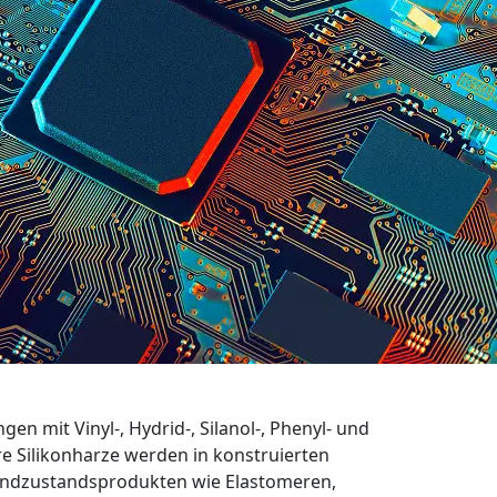
en mit Vinyl-, Hydrid-, Silanol-, Phenyl- und
e Silikonharze werden in konstruierten
Endzustandsprodukten wie Elastomeren,