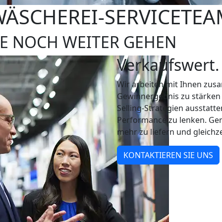
WÄSCHEREI-SERVICETEA
E NOCH WEITER GEHEN
Verkaufswert.
Wir arbeiten mit Ihnen zus
Gewinnergebnis zu stärken 
Selling-Strategien ausstatte
Performance zu lenken. Ge
mehr zu liefern und gleich
KONTAKTIEREN SIE UNS