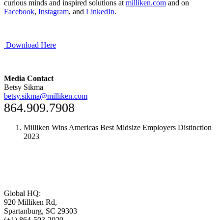
curious minds and inspired solutions at
milliken.com
and on
Facebook
,
Instagram
, and
LinkedIn
.
Download Here
Media Contact
Betsy Sikma
betsy.sikma@milliken.com
864.909.7908
Milliken Wins Americas Best Midsize Employers Distinction
2023
Global HQ:
920 Milliken Rd,
Spartanburg, SC 29303
(+1) 864-503-2020