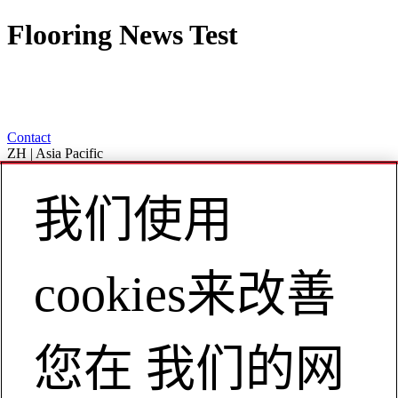
Flooring News Test
Contact
ZH | Asia Pacific
My Account
我们使用
Flooring News Test
企业
地面材料
cookies来改善
Flooring News Test
您在 我们的网