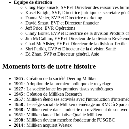
Équipe de direction
Craig Haydamack, SVP et Directeur des ressources hum
Kasel Knight, SVP, Directrice juridique et secrétaire gén
Danna Vetter, SVP et Directrice marketing
David Smart, EVP et Directeur financier
Jeff Price, EVP, Opérations
Cindy Boiter, EVP et Directrice de la division Produits 
Jim McCallum, EVP et Directeur de la division Revêteme
Chad McAlister, EVP et Directeur de la division Textile
Shri Parikh, EVP et Directeur de la division Santé
Ed Zhao, SVP et Directeur général, Asie
Moments forts de notre histoire
1865
: Création de la société Deering Milliken
1901
: Adoption de la première politique de recyclage
1927
: La société lance les premiers tissus synthétiques
1945
: Création de Milliken Research
1957
: Milliken étend ses activités avec l'introduction d'interméd
1958
: Le siège social de Milliken déménage au RMC à Sparta
1968
: Milliken entre dans l'industrie du revêtement de sol av
1981
: Milliken lance l'Initiative Qualité Milliken
1998
: Milliken devient membre fondateur de l'USGBC
2014
: Milliken acquiert Westex