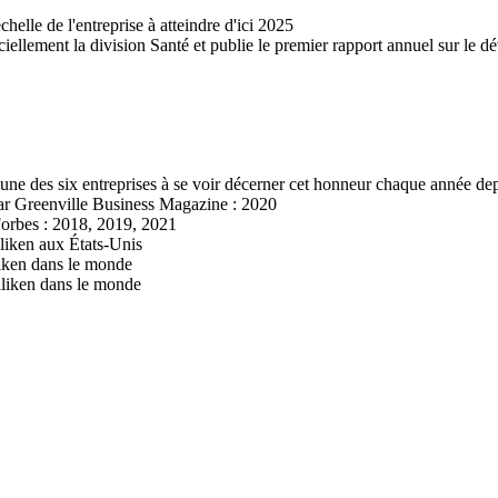
helle de l'entreprise à atteindre d'ici 2025
iciellement la division Santé et publie le premier rapport annuel sur le 
; une des six entreprises à se voir décerner cet honneur chaque année de
 par Greenville Business Magazine : 2020
Forbes : 2018, 2019, 2021
lliken aux États-Unis
lliken dans le monde
illiken dans le monde