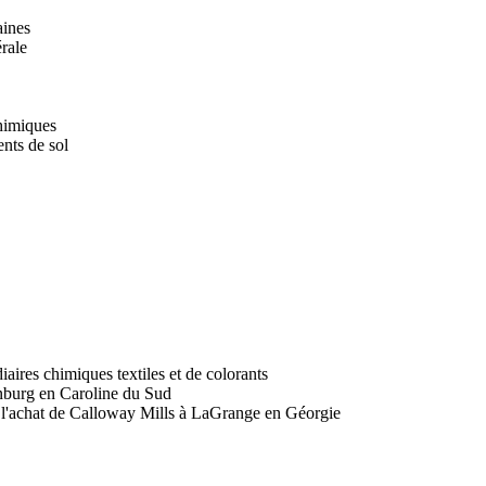
aines
érale
chimiques
nts de sol
iaires chimiques textiles et de colorants
nburg en Caroline du Sud
ec l'achat de Calloway Mills à LaGrange en Géorgie