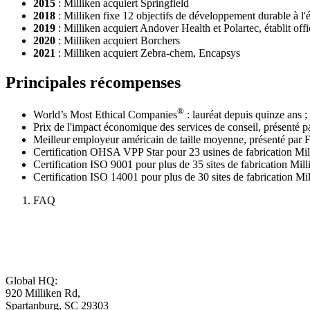
2015
: Milliken acquiert Springfield
2018
: Milliken fixe 12 objectifs de développement durable à l'éc
2019
: Milliken acquiert Andover Health et Polartec, établit off
2020
: Milliken acquiert Borchers
2021
: Milliken acquiert Zebra-chem, Encapsys
Principales récompenses
®
World’s Most Ethical Companies
: lauréat depuis quinze ans 
Prix de l'impact économique des services de conseil, présenté
Meilleur employeur américain de taille moyenne, présenté par 
Certification OHSA VPP Star pour 23 usines de fabrication Mi
Certification ISO 9001 pour plus de 35 sites de fabrication Mi
Certification ISO 14001 pour plus de 30 sites de fabrication M
FAQ
Global HQ:
920 Milliken Rd,
Spartanburg, SC 29303