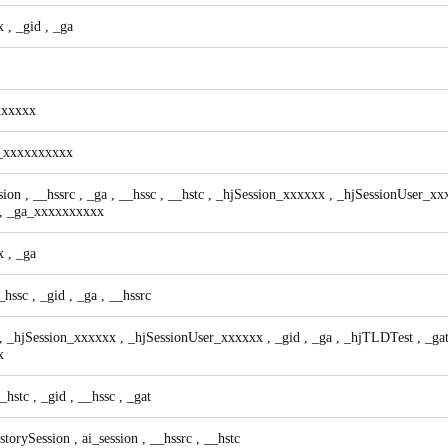
xx
,
_gid
,
_ga
xxxxxx
_xxxxxxxxxx
sion
,
__hssrc
,
_ga
,
__hssc
,
__hstc
,
_hjSession_xxxxxx
,
_hjSessionUser_x
,
_ga_xxxxxxxxxx
xx
,
_ga
_hssc
,
_gid
,
_ga
,
__hssrc
,
_hjSession_xxxxxx
,
_hjSessionUser_xxxxxx
,
_gid
,
_ga
,
_hjTLDTest
,
_ga
x
_hstc
,
_gid
,
__hssc
,
_gat
storySession
,
ai_session
,
__hssrc
,
__hstc