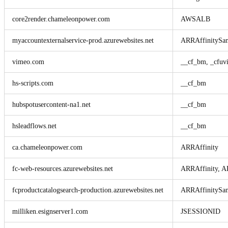
core2render.chameleonpower.com
AWSALB
myaccountexternalservice-prod.azurewebsites.net
ARRAffinitySam
vimeo.com
__cf_bm, _cfuv
hs-scripts.com
__cf_bm
hubspotusercontent-na1.net
__cf_bm
hsleadflows.net
__cf_bm
ca.chameleonpower.com
ARRAffinity
fc-web-resources.azurewebsites.net
ARRAffinity, A
fcproductcatalogsearch-production.azurewebsites.net
ARRAffinitySam
milliken.esignserver1.com
JSESSIONID