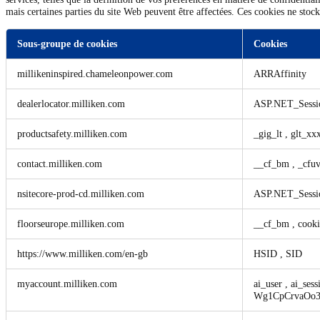
mais certaines parties du site Web peuvent être affectées. Ces cookies ne stoc
Sous-groupe de cookies
Cookies
Cookies
millikeninspired.chameleonpower.com
ARRAffinity
strictement
nécessaires
dealerlocator.milliken.com
ASP.NET_Sessi
productsafety.milliken.com
_gig_lt
,
glt_xx
contact.milliken.com
__cf_bm
,
_cfuv
nsitecore-prod-cd.milliken.com
ASP.NET_Sessi
floorseurope.milliken.com
__cf_bm
,
cooki
https://www.milliken.com/en-gb
HSID
,
SID
myaccount.milliken.com
ai_user
,
ai_ses
Wg1CpCrvaOo