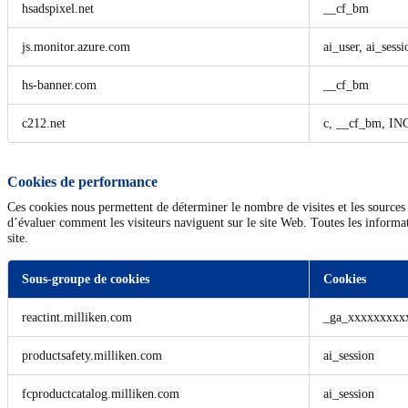
hsadspixel.net
__cf_bm
js.monitor.azure.com
ai_user, ai_sessi
hs-banner.com
__cf_bm
c212.net
c, __cf_bm, 
Cookies de performance
Ces cookies nous permettent de déterminer le nombre de visites et les sources d
d’évaluer comment les visiteurs naviguent sur le site Web. Toutes les informat
site.
Sous-groupe de cookies
Cookies
Cookies
reactint.milliken.com
_ga_xxxxxxxx
de
performance
productsafety.milliken.com
ai_session
fcproductcatalog.milliken.com
ai_session