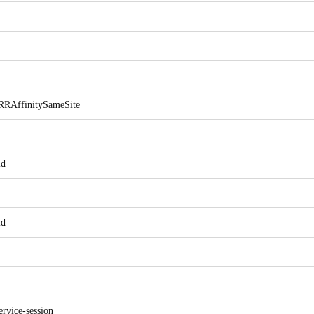
RRAffinitySameSite
id
id
ervice-session