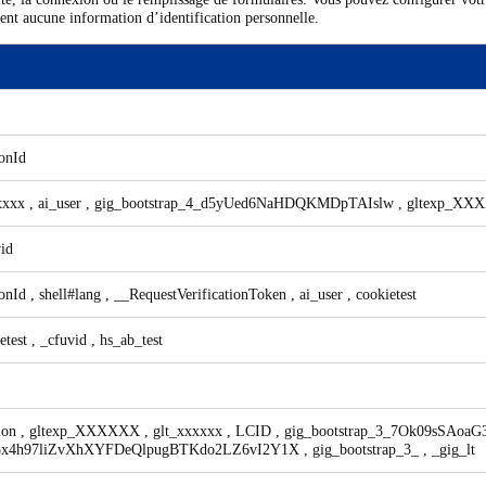
kent aucune information d’identification personnelle.
onId
xxxx
,
ai_user
,
gig_bootstrap_4_d5yUed6NaHDQKMDpTAIslw
,
gltexp_XX
id
onId
,
shell#lang
,
__RequestVerificationToken
,
ai_user
,
cookietest
etest
,
_cfuvid
,
hs_ab_test
sion
,
gltexp_XXXXXX
,
glt_xxxxxx
,
LCID
,
gig_bootstrap_3_7Ok09sSAoaG
3x4h97liZvXhXYFDeQlpugBTKdo2LZ6vI2Y1X
,
gig_bootstrap_3_
,
_gig_lt