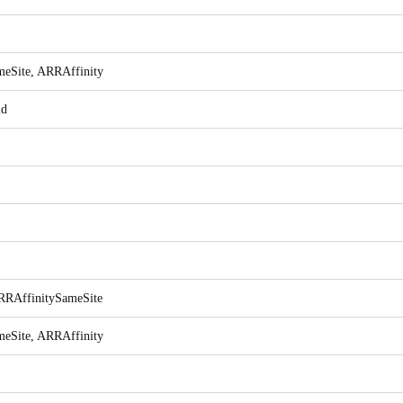
eSite, ARRAffinity
id
RRAffinitySameSite
eSite, ARRAffinity