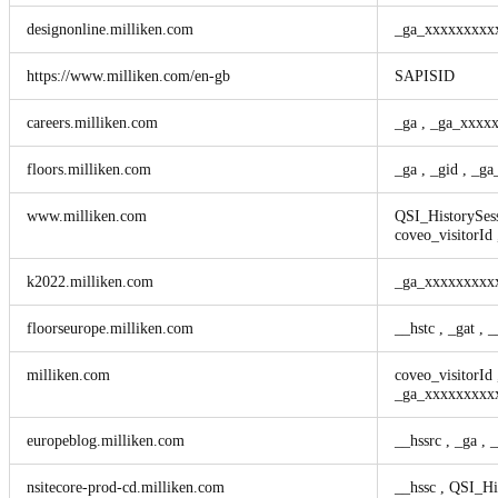
designonline.milliken.com
_ga_xxxxxxxx
https://www.milliken.com/en-gb
SAPISID
careers.milliken.com
_ga
,
_ga_xxxx
floors.milliken.com
_ga
,
_gid
,
_ga
www.milliken.com
QSI_HistorySes
coveo_visitorId
k2022.milliken.com
_ga_xxxxxxxx
floorseurope.milliken.com
__hstc
,
_gat
,
_
milliken.com
coveo_visitorId
_ga_xxxxxxxxx
europeblog.milliken.com
__hssrc
,
_ga
,
_
nsitecore-prod-cd.milliken.com
__hssc
,
QSI_Hi