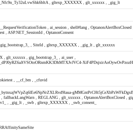
_4_Nfc9n_Ty32uLvwShk6bltA
,
gltexp_XXXXXX
,
glt_xxxxxx
,
_gig_lt
__RequestVerificationToken
,
ai_session
,
shell#lang
,
OptanonAlertBoxClosed
test
,
ASP.NET_SessionId
,
OptanonConsent
,
gig_bootstrap_3_
,
SiteId
,
gltexp_XXXXXX
,
_gig_lt
,
glt_xxxxxx
XX
,
glt_xxxxxx
,
gig_bootstrap_3_
,
ai_user
,
p_3_dPJ0yRZ6aJtVSOtoORnmKK3DhMTXJvJVC4-XiF4PDsjxirAoOywOvPzoz
okietest
,
__cf_bm
,
_cfuvid
p_3_bytnxajWVpZq6lEe6NpNrZXLRvd9laua-gMMGntPrCHt5jCeXbPzWFkDgx
t
,
fallbackLangWarn
,
REGLANG
,
glt_xxxxxx
,
OptanonAlertBoxClosed
,
gi
_v1_
,
_gig_lt
,
_swb
,
gltexp_XXXXXX
,
_swb_consent_
RRAffinitySameSite