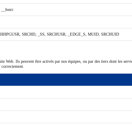
,
__hssrc
CHHPGUSR, SRCHD, _SS, SRCHUSR, _EDGE_S, MUID, SRCHUID
te Web. Ils peuvent être activés par nos équipes, ou par des tiers dont les servic
r correctement.