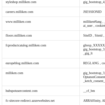
styleshop.milliken.com
gig_bootstrap
careers.milliken.com
JSESSIONID
www.milliken.com
milliken#lang
,
ai_user
,
cookie
floors.milliken.com
SiteID
,
Siteid
fcproductcatalog.milliken.com
gltexp_XXXX
gig_bootstra
_gig_lt
europeblog.milliken.com
REGLANG
,
co
milliken.com
gig_bootstra
OptanonConsen
_ketch_consent
hubspotusercontent.com
__cf_bm
fc-sitecore-redirect.azurewebsites.net
ARRAffinity, A