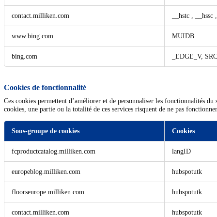
contact.milliken.com
__hstc
,
__hssc
www.bing.com
MUIDB
bing.com
_EDGE_V, SR
Cookies de fonctionnalité
Ces cookies permettent d’améliorer et de personnaliser les fonctionnalités du si
cookies, une partie ou la totalité de ces services risquent de ne pas fonctionne
Sous-groupe de cookies
Cookies
Cookies
fcproductcatalog.milliken.com
langID
de
fonctionnalité
europeblog.milliken.com
hubspotutk
floorseurope.milliken.com
hubspotutk
contact.milliken.com
hubspotutk