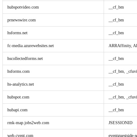
hubspotvideo.com
__cf_bm
prnewswire.com
__cf_bm
hsforms.net
__cf_bm
fc-media.azurewebsites.net
ARRAffinity, A
hscollectedforms.net
__cf_bm
hsforms.com
__cf_bm, _cfuv
hs-analytics.net
__cf_bm
hubspot.com
__cf_bm, _cfuv
hubapi.com
__cf_bm
rmk-map.jobs2web.com
JSESSIONID
web.cvent.com
eventguestside-s