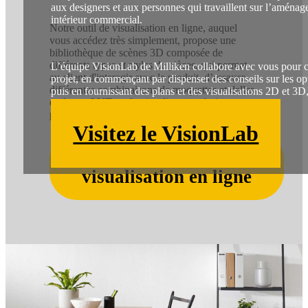
aux designers et aux personnes qui travaillent sur l’aména
intérieur commercial.
Notre outil de visualisation en ligne, auquel
vous accédez très simplement, propose une
bibliothèque de scènes 3D composée de
différents types et styles de pièces, qui permet
L’équipe VisionLab de Milliken collabore avec vous pour c
au client d'interagir avec le produit, d’essayer
projet, en commençant par dispenser des conseils sur les op
différentes combinaisons de moquettes et dalles
puis en fournissant des plans et des visualisations 2D et 3D
ou lames LVT, et de visualiser ses choix
recommandations d'installation et de quantité.
préférés.
Visitez le VisionLab
Explorez l’outil de
visualisation en ligne