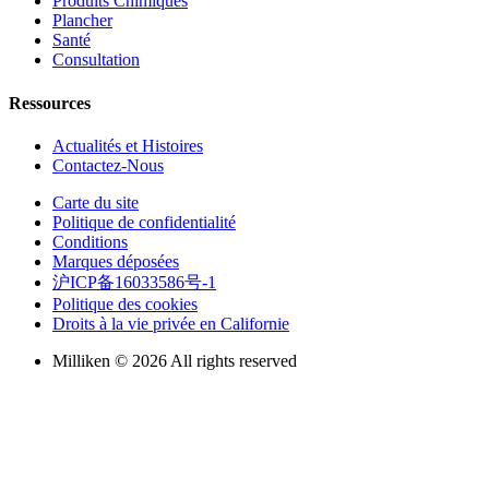
Produits Chimiques
Plancher
Santé
Consultation
Ressources
Actualités et Histoires
Contactez-Nous
Carte du site
Politique de confidentialité
Conditions
Marques déposées
沪ICP备16033586号-1
Politique des cookies
Droits à la vie privée en Californie
Milliken © 2026 All rights reserved