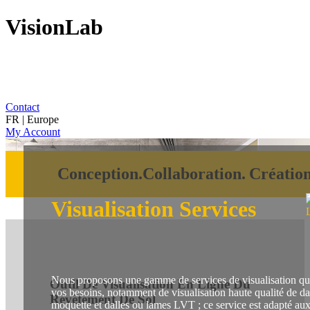
VisionLab
Contact
FR | Europe
My Account
Conception.
Collaboration.
Création
Visualisation Services
Nous proposons une gamme de services de visualisation qu
Outil De Visualisation En Ligne Du
vos besoins, notamment de visualisation haute qualité de da
Revêtement De Sol
moquette et dalles ou lames LVT ; ce service est adapté au