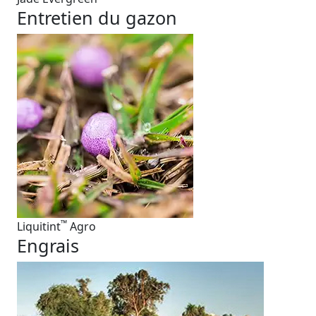
Entretien du gazon
™
Liquitint
Agro
Engrais