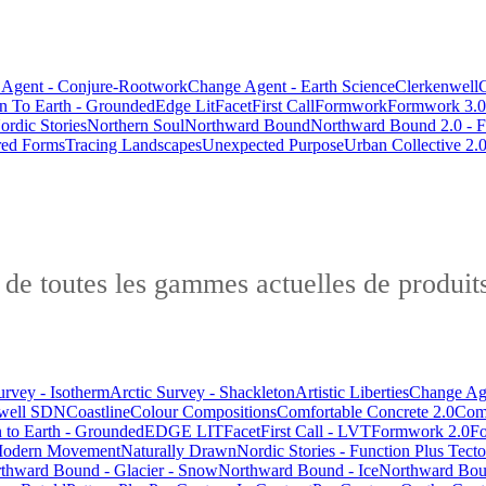
Agent - Conjure-Rootwork
Change Agent - Earth Science
Clerkenwell
C
 To Earth - Grounded
Edge Lit
Facet
First Call
Formwork
Formwork 3.0
ordic Stories
Northern Soul
Northward Bound
Northward Bound 2.0 - F
red Forms
Tracing Landscapes
Unexpected Purpose
Urban Collective 2.
 de toutes les gammes actuelles de produit
urvey - Isotherm
Arctic Survey - Shackleton
Artistic Liberties
Change Ag
nwell SDN
Coastline
Colour Compositions
Comfortable Concrete 2.0
Comf
to Earth - Grounded
EDGE LIT
Facet
First Call - LVT
Formwork 2.0
Fo
odern Movement
Naturally Drawn
Nordic Stories - Function Plus Tecto
thward Bound - Glacier - Snow
Northward Bound - Ice
Northward Boun