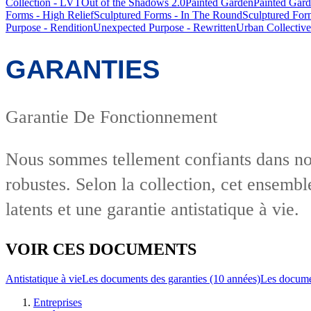
Collection - LVT
Out of the Shadows 2.0
Painted Garden
Painted Gard
Forms - High Relief
Sculptured Forms - In The Round
Sculptured For
Purpose - Rendition
Unexpected Purpose - Rewritten
Urban Collective
GARANTIES
Garantie De Fonctionnement
Nous sommes tellement confiants dans nos 
robustes. Selon la collection, cet ensembl
latents et une garantie antistatique à vie.
VOIR CES DOCUMENTS
Antistatique à vie
Les documents des garanties (10 années)
Les documen
Entreprises