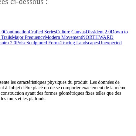
es ci-dessous :
.0
Continuation
Crafted Series
Culture Canvas
Dissident 2.0
Down to
 Trails
Major Frequency
Modern Movement
NORTHWARD
ontra 2.0
Poise
Sculptured Forms
Tracing Landscapes
Unexpected
ésente les caractéristiques physiques du produit. Les données de
ent à l'objet d'être placé ou de se comporter exactement de la même
e construction ayant des formes géométriques fixes telles que des
 les murs et les plafonds.