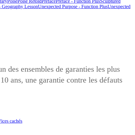
rary
Poise
Poise Retold
Preface
Preface - Function Plus
Sculptured
- Geography Lesson
Unexpected Purpose - Function Plus
Unexpected
un des ensembles de garanties les plus
 10 ans, une garantie contre les défauts
ices cachés