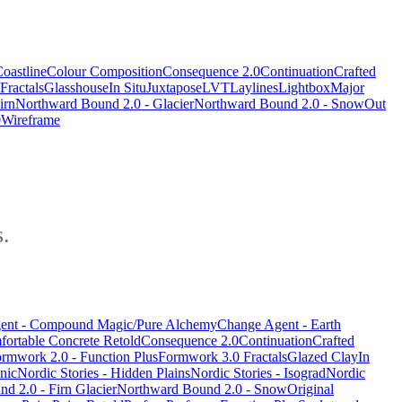
oastline
Colour Composition
Consequence 2.0
Continuation
Crafted
Fractals
Glasshouse
In Situ
Juxtapose
LVT
Laylines
Lightbox
Major
irn
Northward Bound 2.0 - Glacier
Northward Bound 2.0 - Snow
Out
0
Wireframe
s.
ent - Compound Magic/Pure Alchemy
Change Agent - Earth
ortable Concrete Retold
Consequence 2.0
Continuation
Crafted
rmwork 2.0 - Function Plus
Formwork 3.0
Fractals
Glazed Clay
In
nic
Nordic Stories - Hidden Plains
Nordic Stories - Isograd
Nordic
d 2.0 - Firn Glacier
Northward Bound 2.0 - Snow
Original