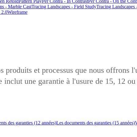
en Retold
Pattern Play
Per Contra - In Contrast
Per Contra - On the Cont
ms - Marble Cast
Tracing Landscapes - Field Study
Tracing Landscapes 
 2.0
Wireframe
produits et processus que nous offrons l'
e inclut une garantie à l'usure de 15, 12 ou
ts des garanties (12 années)
Les documents des garanties (15 années)
V