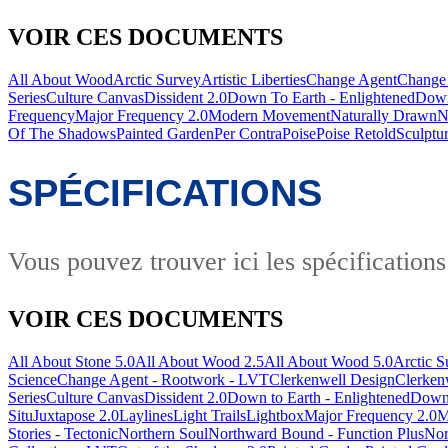
VOIR CES DOCUMENTS
All About Wood
Arctic Survey
Artistic Liberties
Change Agent
Change 
Series
Culture Canvas
Dissident 2.0
Down To Earth - Enlightened
Down
Frequency
Major Frequency 2.0
Modern Movement
Naturally Drawn
N
Of The Shadows
Painted Garden
Per Contra
Poise
Poise Retold
Sculptu
SPÉCIFICATIONS
Vous pouvez trouver ici les spécifications
VOIR CES DOCUMENTS
All About Stone 5.0
All About Wood 2.5
All About Wood 5.0
Arctic S
Science
Change Agent - Rootwork - LVT
Clerkenwell Design
Clerke
Series
Culture Canvas
Dissident 2.0
Down to Earth - Enlightened
Down 
Situ
Juxtapose 2.0
Laylines
Light Trails
Lightbox
Major Frequency 2.0
M
Stories - Tectonic
Northern Soul
Northward Bound - Function Plus
Nor