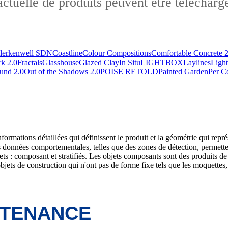
tuelle de produits peuvent être téléchargé
lerkenwell SDN
Coastline
Colour Compositions
Comfortable Concrete 2
k 2.0
Fractals
Glasshouse
Glazed Clay
In Situ
LIGHTBOX
Laylines
Light
und 2.0
Out of the Shadows 2.0
POISE RETOLD
Painted Garden
Per C
ormations détaillées qui définissent le produit et la géométrie qui repr
es données comportementales, telles que des zones de détection, permett
ets : composant et stratifiés. Les objets composants sont des produits d
 objets de construction qui n'ont pas de forme fixe tels que les moquettes,
NTENANCE