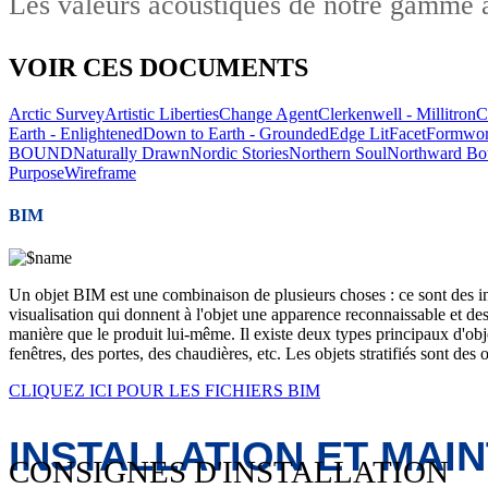
Les valeurs acoustiques de notre gamme ac
VOIR CES DOCUMENTS
Arctic Survey
Artistic Liberties
Change Agent
Clerkenwell - Millitron
C
Earth - Enlightened
Down to Earth - Grounded
Edge Lit
Facet
Formwor
BOUND
Naturally Drawn
Nordic Stories
Northern Soul
Northward Bo
Purpose
Wireframe
BIM
Un objet BIM est une combinaison de plusieurs choses : ce sont des inf
visualisation qui donnent à l'objet une apparence reconnaissable et d
manière que le produit lui-même. Il existe deux types principaux d'obj
fenêtres, des portes, des chaudières, etc. Les objets stratifiés sont des
CLIQUEZ ICI POUR LES FICHIERS BIM
INSTALLATION ET MAI
CONSIGNES D'INSTALLATION