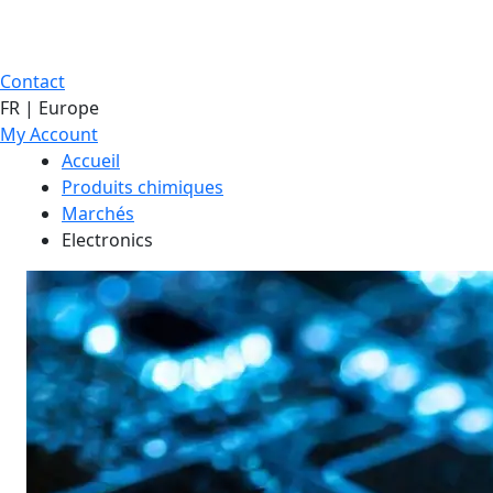
Contact
FR | Europe
My Account
Accueil
Produits chimiques
Marchés
Electronics