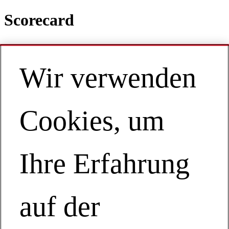
Scorecard
Wir verwenden
Contact
DE | Europe
My Account
Cookies, um
Scorecard
Horizontale Karten Variante A
Ihre Erfahrung
Untertitel
Nachhaltigkeit
Scorecard
auf der