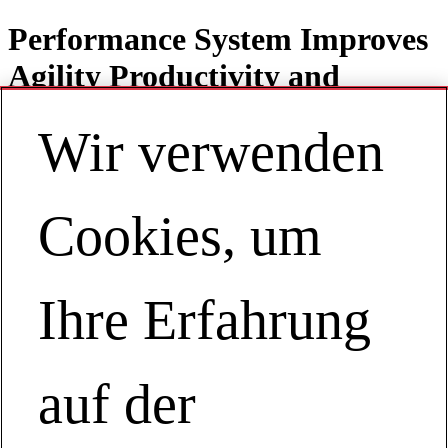
Performance System Improves
Agility Productivity and
Profitability Performance
Wir verwenden
Solutions by Millike
Cookies, um
Contact
DE | Europe
Ihre Erfahrung
My Account
Das kundenorientierte
Chemieunternehmen:
auf der
Das kundenorientierte Chemieunternehmen: