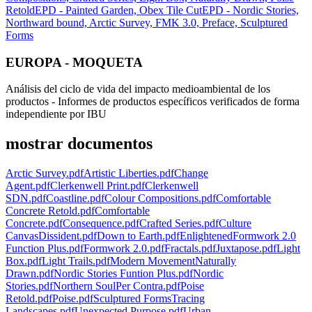
Retold
EPD - Painted Garden, Obex Tile Cut
EPD - Nordic Stories,
Northward bound, Arctic Survey, FMK 3.0, Preface, Sculptured
Forms
EUROPA - MOQUETA
Análisis del ciclo de vida del impacto medioambiental de los
productos - Informes de productos específicos verificados de forma
independiente por IBU
mostrar documentos
Arctic Survey.pdf
Artistic Liberties.pdf
Change
Agent.pdf
Clerkenwell Print.pdf
Clerkenwell
SDN.pdf
Coastline.pdf
Colour Compositions.pdf
Comfortable
Concrete Retold.pdf
Comfortable
Concrete.pdf
Consequence.pdf
Crafted Series.pdf
Culture
Canvas
Dissident.pdf
Down to Earth.pdf
Enlightened
Formwork 2.0
Function Plus.pdf
Formwork 2.0.pdf
Fractals.pdf
Juxtapose.pdf
Light
Box.pdf
Light Trails.pdf
Modern Movement
Naturally
Drawn.pdf
Nordic Stories Funtion Plus.pdf
Nordic
Stories.pdf
Northern Soul
Per Contra.pdf
Poise
Retold.pdf
Poise.pdf
Sculptured Forms
Tracing
Landscapes.pdf
Unexpected Purpose.pdf
Urban