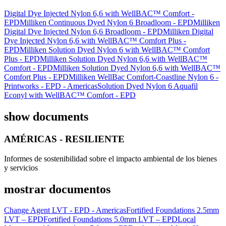
Digital Dye Injected Nylon 6,6 with WellBAC™ Comfort -
EPD
Milliken Continuous Dyed Nylon 6 Broadloom - EPD
Milliken
Digital Dye Injected Nylon 6,6 Broadloom - EPD
Milliken Digital
Dye Injected Nylon 6,6 with WellBAC™ Comfort Plus -
EPD
Milliken Solution Dyed Nylon 6 with WellBAC™ Comfort
Plus - EPD
Milliken Solution Dyed Nylon 6,6 with WellBAC™
Comfort - EPD
Milliken Solution Dyed Nylon 6,6 with WellBAC™
Comfort Plus - EPD
Milliken WellBac Comfort-Coastline Nylon 6 -
Printworks - EPD - Americas
Solution Dyed Nylon 6 Aquafil
Econyl with WellBAC™ Comfort - EPD
show documents
AMÉRICAS - RESILIENTE
Informes de sostenibilidad sobre el impacto ambiental de los bienes
y servicios
mostrar documentos
Change Agent LVT - EPD - Americas
Fortified Foundations 2.5mm
LVT – EPD
Fortified Foundations 5.0mm LVT – EPD
Local