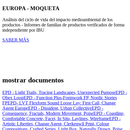
EUROPA - MOQUETA
Análisis del ciclo de vida del impacto medioambiental de los
productos - Informes de familias de productos verificados de forma
independiente por IBU
SABER MÁS
mostrar documentos
EPD - Light Trails, Tracing Landscapes, Unexpected Purpose
EPD -
Obex Loop
EPD - Function Plus-Formwork FP, Nordic Stories
FP
EPD- LVT Flexform Sound Loose Lay: First Call, Change
Agent Europe
EPD - Dissident, Urban Collective
EPD -
Consequence, Fractals, Modern Movement, Poise
EPD - Coastline,
Comfortable Concrete, Facet, In Situ, Laylines, Wireframe
EPD -
Artistic Liberties, Change Agent, Clerkenwll Print, Colour
Compositions, Crafted Series, Light Box, Naturally Drawn, Poise