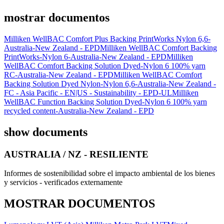
mostrar documentos
Milliken WellBAC Comfort Plus Backing PrintWorks Nylon 6,6-
Australia-New Zealand - EPD
Milliken WellBAC Comfort Backing
PrintWorks-Nylon 6-Australia-New Zealand - EPD
Milliken
WellBAC Comfort Backing Solution Dyed-Nylon 6 100% yarn
RC-Australia-New Zealand - EPD
Milliken WellBAC Comfort
Backing Solution Dyed Nylon-Nylon 6,6-Australia-New Zealand -
FC - Asia Pacific - EN|US - Sustainability - EPD-UL
Milliken
WellBAC Function Backing Solution Dyed-Nylon 6 100% yarn
recycled content-Australia-New Zealand - EPD
show documents
AUSTRALIA / NZ - RESILIENTE
Informes de sostenibilidad sobre el impacto ambiental de los bienes
y servicios - verificados externamente
MOSTRAR DOCUMENTOS