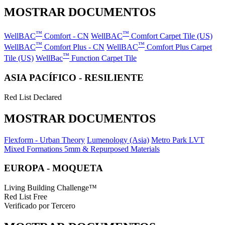
MOSTRAR DOCUMENTOS
™
™
WellBAC
Comfort - CN
WellBAC
Comfort Carpet Tile (US)
™
™
WellBAC
Comfort Plus - CN
WellBAC
Comfort Plus Carpet
™
Tile (US)
WellBac
Function Carpet Tile
ASIA PACÍFICO - RESILIENTE
Red List Declared
MOSTRAR DOCUMENTOS
Flexform - Urban Theory
Lumenology (Asia)
Metro Park LVT
Mixed Formations 5mm & Repurposed Materials
EUROPA - MOQUETA
Living Building Challenge™
Red List Free
Verificado por Tercero