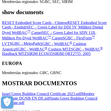
Membresías regionales: SGBC, SEC, SIRIM
show documents
RESET Embodied Score Cards - Chinese
RESET Embodied Score
Cards - English
SEC – Green Label for DDI 5Y, Milliken Digital
™
Dyed WellBAC
Carpet
SEC – Green Label for SDN 13X,
™
™
Milliken Pre-Dyed WellBAC
Carpet
SGBC - FlexForm
®
LVT
SGBC - MetroPark
SGBC - WellBAC
Cushion
®
®
America
SGBC - WellBAC
Cushion MTZ
SGBC - WellBAC
Hardback MTZ
SIRIM ECO035
SIRIM QBT2755_2005
EUROPA
Membresías regionales: GBC, GBNC
MOSTRAR DOCUMENTOS
Israel Green Building Council Certificate 2023.pdf
Member
Certificate DGNB EN DE.pdf
Spain Green Building Council
Certificate.pdf