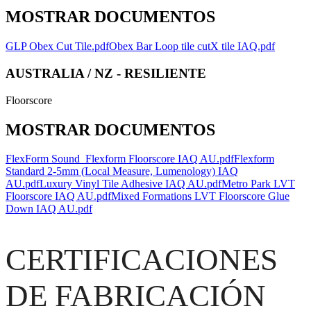
MOSTRAR DOCUMENTOS
GLP Obex Cut Tile.pdf
Obex Bar Loop tile cutX tile IAQ.pdf
AUSTRALIA / NZ - RESILIENTE
Floorscore
MOSTRAR DOCUMENTOS
FlexForm Sound_Flexform Floorscore IAQ AU.pdf
Flexform
Standard 2-5mm (Local Measure, Lumenology) IAQ
AU.pdf
Luxury Vinyl Tile Adhesive IAQ AU.pdf
Metro Park LVT
Floorscore IAQ AU.pdf
Mixed Formations LVT Floorscore Glue
Down IAQ AU.pdf
CERTIFICACIONES
DE FABRICACIÓN