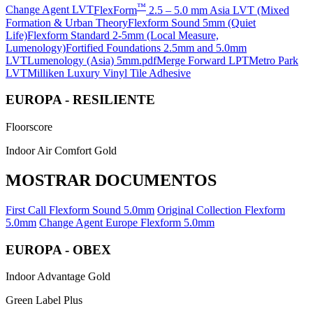
™
Change Agent LVT
FlexForm
2.5 – 5.0 mm Asia LVT (Mixed
Formation & Urban Theory
Flexform Sound 5mm (Quiet
Life)
Flexform Standard 2-5mm (Local Measure,
Lumenology)
Fortified Foundations 2.5mm and 5.0mm
LVT
Lumenology (Asia) 5mm.pdf
Merge Forward LPT
Metro Park
LVT
Milliken Luxury Vinyl Tile Adhesive
EUROPA - RESILIENTE
Floorscore
Indoor Air Comfort Gold
MOSTRAR DOCUMENTOS
First Call Flexform Sound 5.0mm
Original Collection Flexform
5.0mm
Change Agent Europe Flexform 5.0mm
EUROPA - OBEX
Indoor Advantage Gold
Green Label Plus