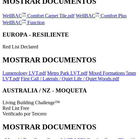
MOSTRAR DOCUMENTOS
™
™
WellBAC
Comfort Carpet Tile.pdf
WellBAC
Comfort Plus
™
WellBAC
Function
EUROPA - RESILIENTE
Red List Declared
MOSTRAR DOCUMENTOS
Lumenology LVT.pdf
Metro Park LVT.pdf
Mixed Formations 5mm
LVT.pdf
First Call / Laterals / Quiet Life / Quiet Woods.pdf
AUSTRALIA / NZ - MOQUETA
Living Building Challenge™
Red List Free
Verificado por Tercero
MOSTRAR DOCUMENTOS