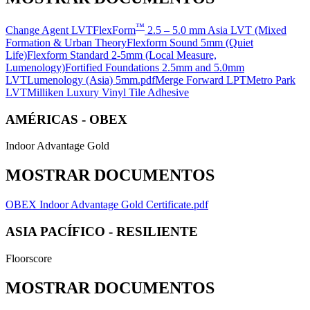
™
Change Agent LVT
FlexForm
2.5 – 5.0 mm Asia LVT (Mixed
Formation & Urban Theory
Flexform Sound 5mm (Quiet
Life)
Flexform Standard 2-5mm (Local Measure,
Lumenology)
Fortified Foundations 2.5mm and 5.0mm
LVT
Lumenology (Asia) 5mm.pdf
Merge Forward LPT
Metro Park
LVT
Milliken Luxury Vinyl Tile Adhesive
AMÉRICAS - OBEX
Indoor Advantage Gold
MOSTRAR DOCUMENTOS
OBEX Indoor Advantage Gold Certificate.pdf
ASIA PACÍFICO - RESILIENTE
Floorscore
MOSTRAR DOCUMENTOS