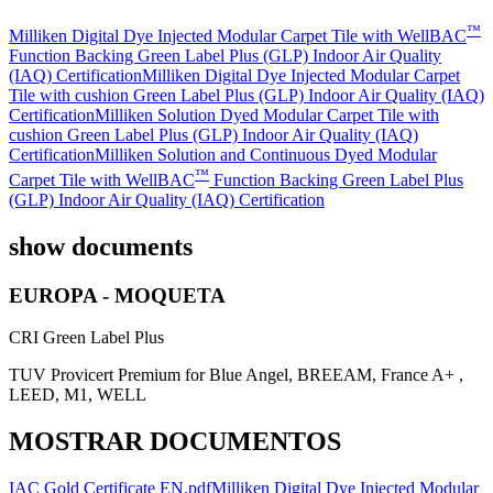
™
Milliken Digital Dye Injected Modular Carpet Tile with WellBAC
Function Backing Green Label Plus (GLP) Indoor Air Quality
(IAQ) Certification
Milliken Digital Dye Injected Modular Carpet
Tile with cushion Green Label Plus (GLP) Indoor Air Quality (IAQ)
Certification
Milliken Solution Dyed Modular Carpet Tile with
cushion Green Label Plus (GLP) Indoor Air Quality (IAQ)
Certification
Milliken Solution and Continuous Dyed Modular
™
Carpet Tile with WellBAC
Function Backing Green Label Plus
(GLP) Indoor Air Quality (IAQ) Certification
show documents
EUROPA - MOQUETA
CRI Green Label Plus
TUV Provicert Premium for Blue Angel, BREEAM, France A+ ,
LEED, M1, WELL
MOSTRAR DOCUMENTOS
IAC Gold Certificate EN.pdf
Milliken Digital Dye Injected Modular