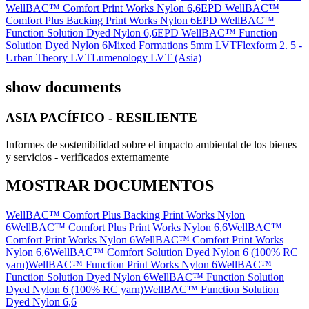
WellBAC™ Comfort Print Works Nylon 6,6
EPD WellBAC™
Comfort Plus Backing Print Works Nylon 6
EPD WellBAC™
Function Solution Dyed Nylon 6,6
EPD WellBAC™ Function
Solution Dyed Nylon 6
Mixed Formations 5mm LVT
Flexform 2. 5 -
Urban Theory LVT
Lumenology LVT (Asia)
show documents
ASIA PACÍFICO - RESILIENTE
Informes de sostenibilidad sobre el impacto ambiental de los bienes
y servicios - verificados externamente
MOSTRAR DOCUMENTOS
WellBAC™ Comfort Plus Backing Print Works Nylon
6
WellBAC™ Comfort Plus Print Works Nylon 6,6
WellBAC™
Comfort Print Works Nylon 6
WellBAC™ Comfort Print Works
Nylon 6,6
WellBAC™ Comfort Solution Dyed Nylon 6 (100% RC
yarn)
WellBAC™ Function Print Works Nylon 6
WellBAC™
Function Solution Dyed Nylon 6
WellBAC™ Function Solution
Dyed Nylon 6 (100% RC yarn)
WellBAC™ Function Solution
Dyed Nylon 6,6