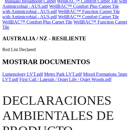
Manaaki Broadloom Carpet
WellBAC™ Comfort Carpet Tile with
Antimicrobial - AUS.pdf
WellBAC™ Comfort Plus Carpet Tile
with Antimicrobial - AUS.pdf
WellBAC™ Function Carpet Tile
with Antimicrobial - AUS.pdf
WellBAC™ Comfort Carpet Tile
WellBAC™ Comfort Plus Carpet Tile
WellBAC™ Function Carpet
Tile
AUSTRALIA / NZ - RESILIENTE
Red List Declared
MOSTRAR DOCUMENTOS
Lumenology LVT.pdf
Metro Park LVT.pdf
Mixed Formations 5mm
LVT.pdf
First Call / Laterals / Quiet Life / Quiet Woods.pdf
DECLARACIONES
AMBIENTALES DE