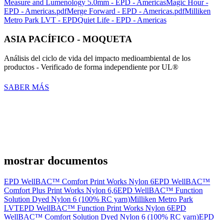
Measure and Lumenology 5.0mm - EPD - Americas
Magic Hour -
EPD - Americas.pdf
Merge Forward - EPD - Americas.pdf
Milliken
Metro Park LVT - EPD
Quiet Life - EPD - Americas
ASIA PACÍFICO - MOQUETA
Análisis del ciclo de vida del impacto medioambiental de los
productos - Verificado de forma independiente por UL®
SABER MÁS
mostrar documentos
EPD WellBAC™ Comfort Print Works Nylon 6
EPD WellBAC™
Comfort Plus Print Works Nylon 6,6
EPD WellBAC™ Function
Solution Dyed Nylon 6 (100% RC yarn)
Milliken Metro Park
LVT
EPD WellBAC™ Function Print Works Nylon 6
EPD
WellBAC™ Comfort Solution Dyed Nylon 6 (100% RC yarn)
EPD