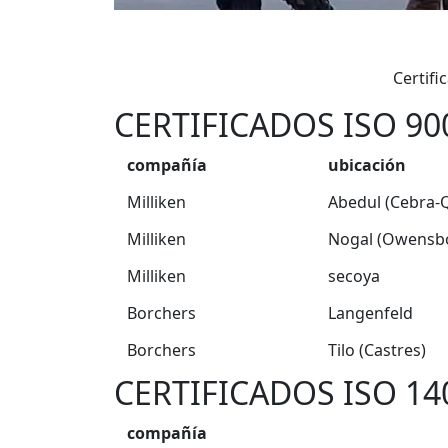
Certifi
CERTIFICADOS ISO 90
compañía
ubicación
Milliken
Abedul (Cebra-
Milliken
Nogal (Owensb
Milliken
secoya
Borchers
Langenfeld
Borchers
Tilo (Castres)
CERTIFICADOS ISO 14
compañía