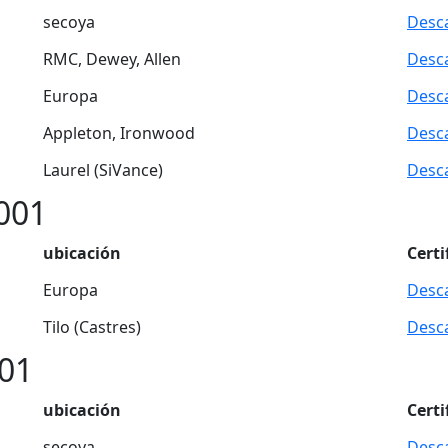
secoya
Desc
RMC, Dewey, Allen
Desc
Europa
Desc
Appleton, Ironwood
Desc
Laurel (SiVance)
Desc
001
ubicación
Certi
Europa
Desc
Tilo (Castres)
Desc
01
ubicación
Certi
secoya
Desc