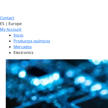
Contact
ES | Europe
My Account
Inicio
Productos químicos
Mercados
Electronics