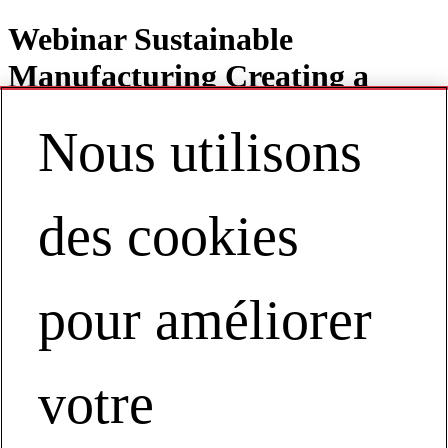
Webinar Sustainable
Manufacturing Creating a
Healthy Future
Nous utilisons
des cookies
Contact
FR | Europe
My Account
pour améliorer
Sustainable Manufacturing
Creating a Healthy Future
votre
Sustainable Manufacturing