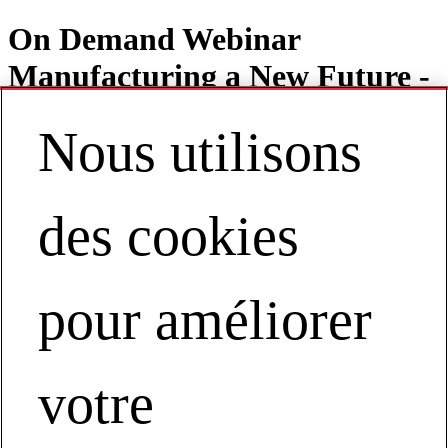
On Demand Webinar
Manufacturing a New Future -
Performance Solutions by
Nous utilisons
Milliken
des cookies
Contact
FR | Europe
pour améliorer
My Account
View Webinar on Demand
votre
Manufacturing a New Future
View Webinar on Demand