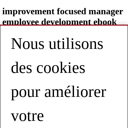
improvement focused manager
employee development ebook
Nous utilisons
Contact
FR | Europe
des cookies
My Account
Improve Performance
pour améliorer
Transforming Work Culture
Improve Performance by Transforming Workforce Culture
votre