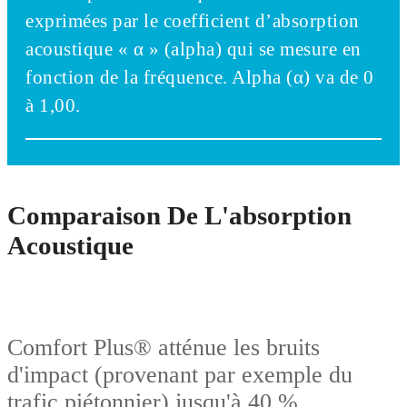
exprimées par le coefficient d’absorption
acoustique « α » (alpha) qui se mesure en
fonction de la fréquence. Alpha (α) va de 0
à 1,00.
Comparaison De L'absorption
Acoustique
Comfort Plus® atténue les bruits
d'impact (provenant par exemple du
trafic piétonnier) jusqu'à 40 %