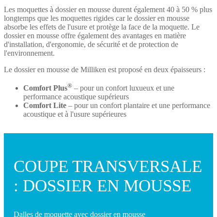
Les moquettes à dossier en mousse durent également 40 à 50 % plus
longtemps que les moquettes rigides car le dossier en mousse
absorbe les effets de l'usure et protège la face de la moquette. Le
dossier en mousse offre également des avantages en matière
d'installation, d'ergonomie, de sécurité et de protection de
l'environnement.
Le dossier en mousse de Milliken est proposé en deux épaisseurs :
®
Comfort Plus
– pour un confort luxueux et une
performance acoustique supérieurs
Comfort Lite
– pour un confort plantaire et une performance
acoustique et à l'usure supérieures
COUPE TRANSVERSALE
: DOSSIER EN MOUSSE
Dalles de moquette avec dossier en mousse